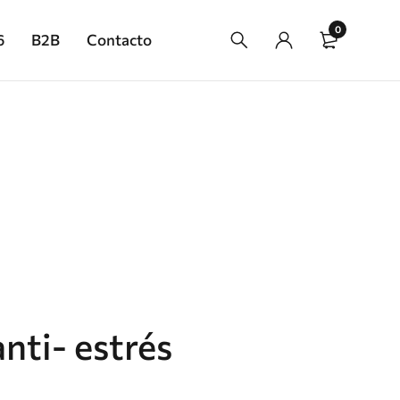
0
6
B2B
Contacto
nti- estrés