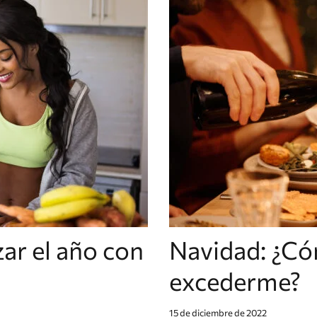
r el año con
Navidad: ¿Có
excederme?
15 de diciembre de 2022