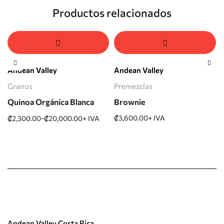
Productos relacionados
Andean Valley
Andean Valley
Granos
Premezclas
ca
Quinoa Orgánica Blanca
Brownie
-
₡
3,600.00
+ IVA
₡
2,300.00
₡
20,000.00
+ IVA
Andean Valley Costa Rica.