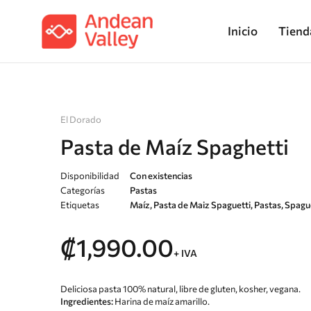
Inicio
Tiend
El Dorado
Pasta de Maíz Spaghetti
Disponibilidad
Con existencias
Categorías
Pastas
Etiquetas
Maíz
,
Pasta de Maiz Spaguetti
,
Pastas
,
Spague
₡
1,990.00
+ IVA
Deliciosa pasta 100% natural, libre de gluten, kosher, vegana.
Ingredientes:
Harina de maíz amarillo.