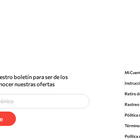
Mi Cuen
estro boletín para ser de los
nocer nuestras ofertas
Instrucc
Retiro d
Rastreo 
Pólitica
te
Término
Polític