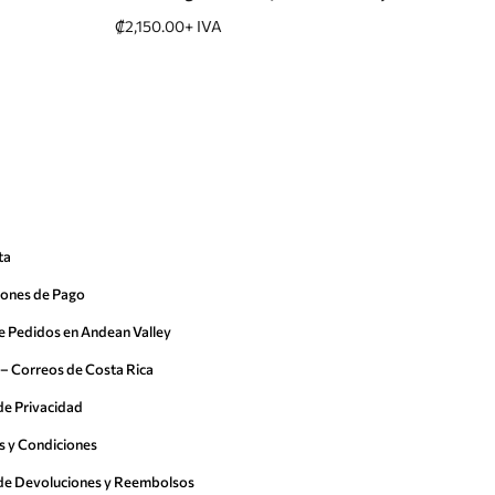
₡
2,150.00
+ IVA
₡
2,
ta
iones de Pago
e Pedidos en Andean Valley
– Correos de Costa Rica
 de Privacidad
s y Condiciones
a de Devoluciones y Reembolsos