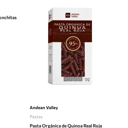
Conchitas
Añadir al carrito
Andean Valley
El 
Pastas
Pas
Pasta Orgánica de Quinoa Real Roja
Pas