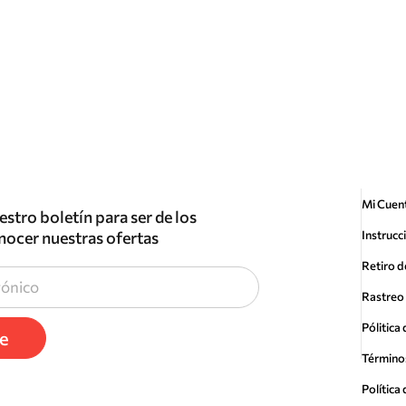
Mi Cuen
estro boletín para ser de los
nocer nuestras ofertas
Instrucc
Retiro d
Rastreo 
Pólitica
te
Término
Polític