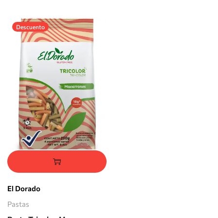
Descuento
El Dorado
Pastas